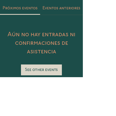
Próximos eventos
Eventos anteriores
Aún no hay entradas ni
confirmaciones de
asistencia
See other events
Catalina 406 Col. Petrolera, Tampico,
Tamaulipas
@sunasunamx
conecta@sunasuna.mx