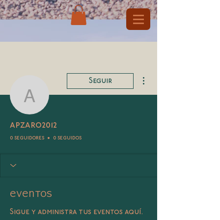
Más acciones
Seguir
apzaro2012
apzaro2012
0 seguidores
0 seguidos
Eventos
Sigue y administra tus eventos aquí.