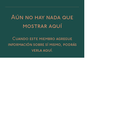
Aún no hay nada que
mostrar aquí
Cuando este miembro agregue
información sobre sí mismo, podrás
verla aquí.
Catalina 406 Col. Petrolera, Tampico,
Tamaulipas
@sunasunamx
conecta@sunasuna.mx
(833) 450 3020
Términos y Condiciones
Política de Privacidad