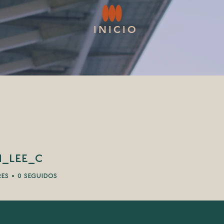
INICIO
n_lee_c
ee_c
res
0
seguidos