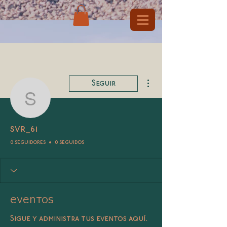
Más acciones
Seguir
svr_61
svr_61
0 seguidores
0 seguidos
Eventos
Sigue y administra tus eventos aquí.