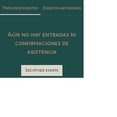
Próximos eventos
Eventos anteriores
Aún no hay entradas ni
confirmaciones de
asistencia
See other events
Catalina 406 Col. Petrolera, Tampico,
Tamaulipas
@sunasunamx
conecta@sunasuna.mx