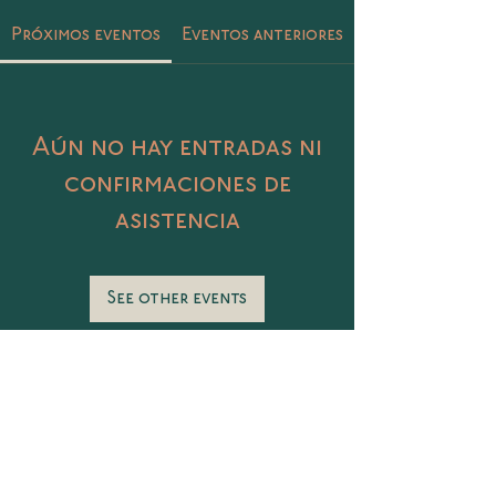
Próximos eventos
Eventos anteriores
Aún no hay entradas ni
confirmaciones de
asistencia
See other events
Catalina 406 Col. Petrolera, Tampico,
Tamaulipas
@sunasunamx
conecta@sunasuna.mx