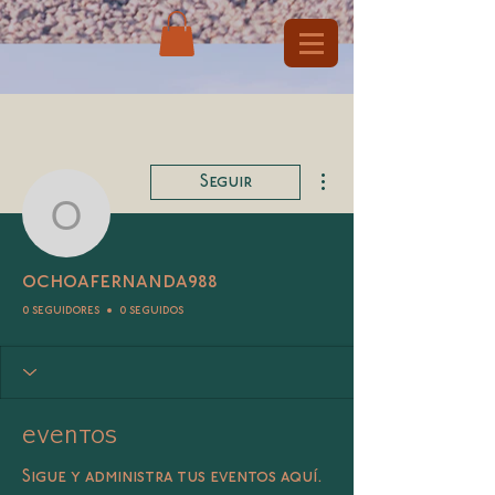
Más acciones
Seguir
ochoafernanda988
ochoafernanda988
0 seguidores
0 seguidos
Eventos
Sigue y administra tus eventos aquí.