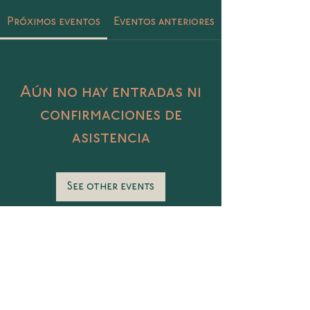
Próximos eventos
Eventos anteriores
Aún no hay entradas ni
confirmaciones de
asistencia
See other events
Catalina 406 Col. Petrolera, Tampico,
Tamaulipas
@sunasunamx
conecta@sunasuna.mx