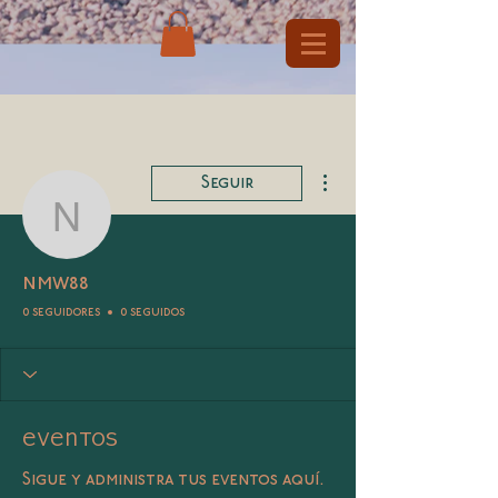
Más acciones
Seguir
nmw88
nmw88
0 seguidores
0 seguidos
Eventos
Sigue y administra tus eventos aquí.