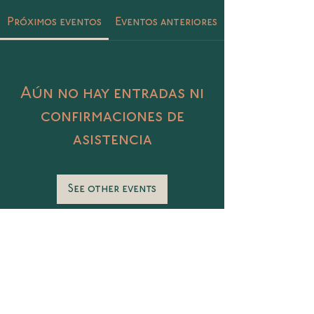
Próximos eventos
Eventos anteriores
Aún no hay entradas ni
confirmaciones de
asistencia
See other events
Catalina 406 Col. Petrolera, Tampico,
Tamaulipas
@sunasunamx
conecta@sunasuna.mx