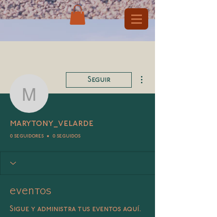
Más acciones
Seguir
marytony_velarde
marytony_velarde
0 seguidores
0 seguidos
Eventos
Sigue y administra tus eventos aquí.