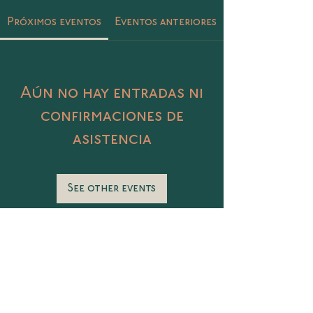
Próximos eventos
Eventos anteriores
Aún no hay entradas ni
confirmaciones de
asistencia
See other events
Catalina 406 Col. Petrolera, Tampico,
Tamaulipas
@sunasunamx
conecta@sunasuna.mx