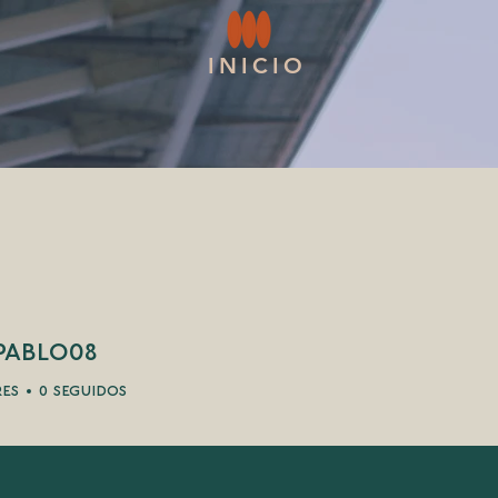
INICIO
pablo08
lo08
res
0
seguidos