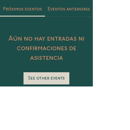
Próximos eventos
Eventos anteriores
Aún no hay entradas ni
confirmaciones de
asistencia
See other events
Catalina 406 Col. Petrolera, Tampico,
Tamaulipas
@sunasunamx
conecta@sunasuna.mx