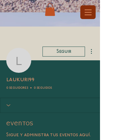
Más acciones
Seguir
laukuri99
laukuri99
0 seguidores
0 seguidos
Eventos
Sigue y administra tus eventos aquí.