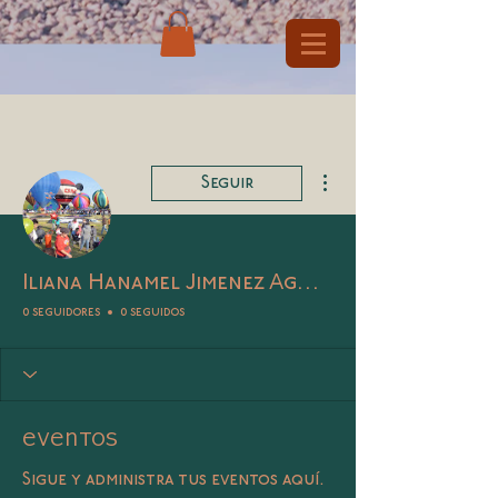
Más acciones
Seguir
Iliana Hanamel Jimenez Aguilar
0 seguidores
0 seguidos
Eventos
Sigue y administra tus eventos aquí.