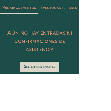
Próximos eventos
Eventos anteriores
Aún no hay entradas ni
confirmaciones de
asistencia
See other events
Catalina 406 Col. Petrolera, Tampico,
Tamaulipas
@sunasunamx
conecta@sunasuna.mx