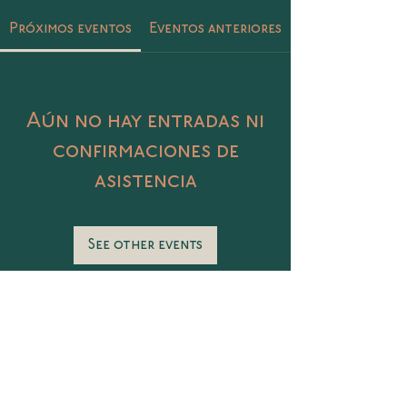
Próximos eventos
Eventos anteriores
Aún no hay entradas ni
confirmaciones de
asistencia
See other events
Catalina 406 Col. Petrolera, Tampico,
Tamaulipas
@sunasunamx
conecta@sunasuna.mx