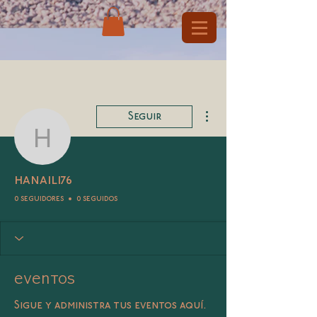
Más acciones
Seguir
hanaili76
hanaili76
0 seguidores
0 seguidos
Eventos
Sigue y administra tus eventos aquí.