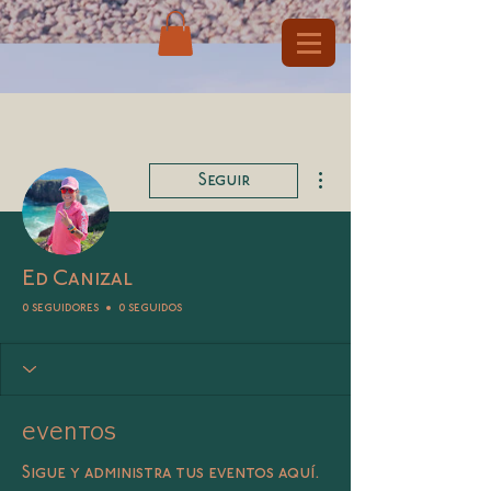
Más acciones
Seguir
Ed Canizal
0 seguidores
0 seguidos
Eventos
Sigue y administra tus eventos aquí.