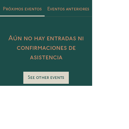
Próximos eventos
Eventos anteriores
Aún no hay entradas ni
confirmaciones de
asistencia
See other events
Catalina 406 Col. Petrolera, Tampico,
Tamaulipas
@sunasunamx
conecta@sunasuna.mx