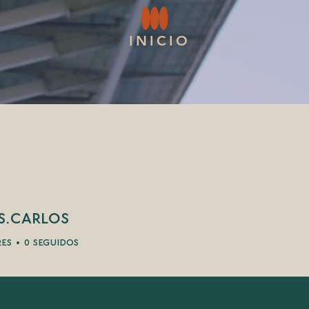
INICIO
s.carlos
rlos
res
0
seguidos