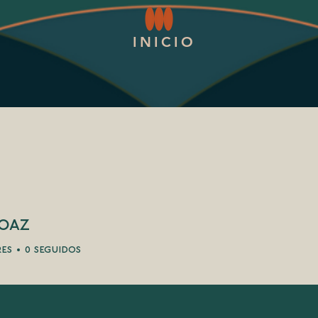
INICIO
roaz
res
0
seguidos