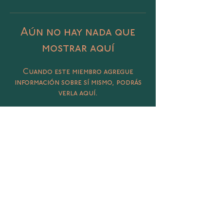
Aún no hay nada que
mostrar aquí
Cuando este miembro agregue
información sobre sí mismo, podrás
verla aquí.
Catalina 406 Col. Petrolera, Tampico,
Tamaulipas
@sunasunamx
conecta@sunasuna.mx
(833) 450 3020
Términos y Condiciones
Política de Privacidad