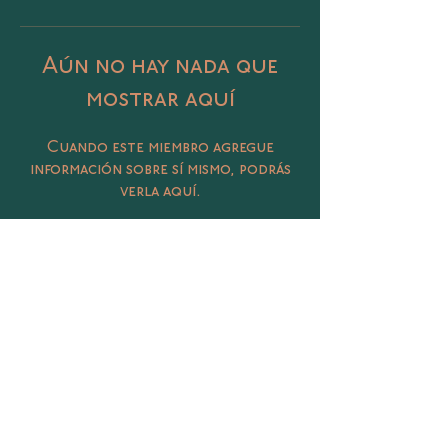
Aún no hay nada que
mostrar aquí
Cuando este miembro agregue
información sobre sí mismo, podrás
verla aquí.
Catalina 406 Col. Petrolera, Tampico,
Tamaulipas
@sunasunamx
conecta@sunasuna.mx
(833) 450 3020
Términos y Condiciones
Política de Privacidad