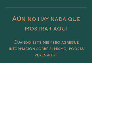
Aún no hay nada que
mostrar aquí
Cuando este miembro agregue
información sobre sí mismo, podrás
verla aquí.
Catalina 406 Col. Petrolera, Tampico,
Tamaulipas
@sunasunamx
conecta@sunasuna.mx
(833) 450 3020
Términos y Condiciones
Política de Privacidad