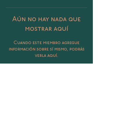
Aún no hay nada que
mostrar aquí
Cuando este miembro agregue
información sobre sí mismo, podrás
verla aquí.
Catalina 406 Col. Petrolera, Tampico,
Tamaulipas
@sunasunamx
conecta@sunasuna.mx
(833) 450 3020
Términos y Condiciones
Política de Privacidad