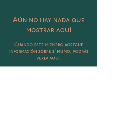
Aún no hay nada que
mostrar aquí
Cuando este miembro agregue
información sobre sí mismo, podrás
verla aquí.
Catalina 406 Col. Petrolera, Tampico,
Tamaulipas
@sunasunamx
conecta@sunasuna.mx
(833) 450 3020
Términos y Condiciones
Política de Privacidad