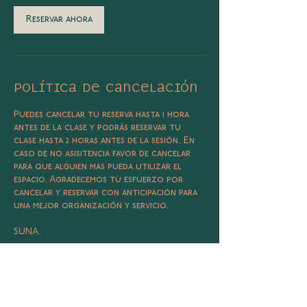
Reservar ahora
Política de cancelación
Puedes cancelar tu reserva hasta 1 hora
antes de la clase y podrás reservar tu
clase hasta 2 horas antes de la sesión. En
caso de no asisitencia favor de cancelar
para que alguien mas pueda utilizar el
espacio. Agradecemos tu esfuerzo por
cancelar y reservar con anticipación para
una mejor organización y servicio.
SUNA.
Datos de contacto