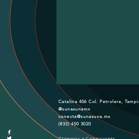
Catalina 406 Col. Petrolera, Tamp
@sunasunamx
conecta@sunasuna.mx
(833) 450 3020