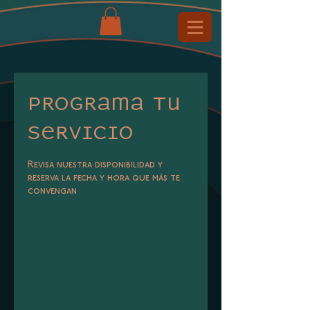
Programa tu
servicio
Revisa nuestra disponibilidad y
reserva la fecha y hora que más te
convengan